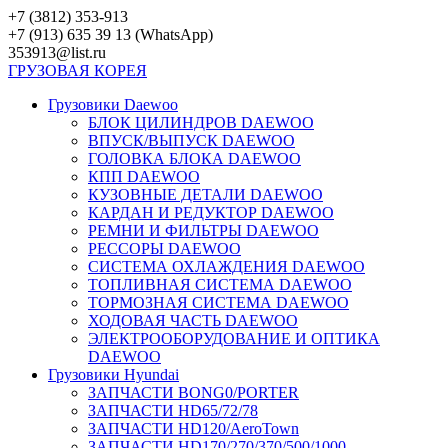
Перейти
+7 (3812) 353-913
к
+7 (913) 635 39 13 (WhatsApp)
контенту
353913@list.ru
ГРУЗОВАЯ
КОРЕЯ
Грузовики Daewoo
БЛОК ЦИЛИНДРОВ DAEWOO
ВПУСК/ВЫПУСК DAEWOO
ГОЛОВКА БЛОКА DAEWOO
КПП DAEWOO
КУЗОВНЫЕ ДЕТАЛИ DAEWOO
КАРДАН И РЕДУКТОР DAEWOO
РЕМНИ И ФИЛЬТРЫ DAEWOO
РЕССОРЫ DAEWOO
СИСТЕМА ОХЛАЖДЕНИЯ DAEWOO
ТОПЛИВНАЯ СИСТЕМА DAEWOO
ТОРМОЗНАЯ СИСТЕМА DAEWOO
ХОДОВАЯ ЧАСТЬ DAEWOO
ЭЛЕКТРООБОРУДОВАНИЕ И ОПТИКА
DAEWOO
Грузовики Hyundai
ЗАПЧАСТИ BONG0/PORTER
ЗАПЧАСТИ HD65/72/78
ЗАПЧАСТИ HD120/AeroTown
ЗАПЧАСТИ HD170/270/370/500/1000