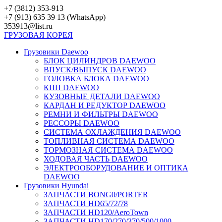
Перейти
+7 (3812) 353-913
к
+7 (913) 635 39 13 (WhatsApp)
контенту
353913@list.ru
ГРУЗОВАЯ
КОРЕЯ
Грузовики Daewoo
БЛОК ЦИЛИНДРОВ DAEWOO
ВПУСК/ВЫПУСК DAEWOO
ГОЛОВКА БЛОКА DAEWOO
КПП DAEWOO
КУЗОВНЫЕ ДЕТАЛИ DAEWOO
КАРДАН И РЕДУКТОР DAEWOO
РЕМНИ И ФИЛЬТРЫ DAEWOO
РЕССОРЫ DAEWOO
СИСТЕМА ОХЛАЖДЕНИЯ DAEWOO
ТОПЛИВНАЯ СИСТЕМА DAEWOO
ТОРМОЗНАЯ СИСТЕМА DAEWOO
ХОДОВАЯ ЧАСТЬ DAEWOO
ЭЛЕКТРООБОРУДОВАНИЕ И ОПТИКА
DAEWOO
Грузовики Hyundai
ЗАПЧАСТИ BONG0/PORTER
ЗАПЧАСТИ HD65/72/78
ЗАПЧАСТИ HD120/AeroTown
ЗАПЧАСТИ HD170/270/370/500/1000