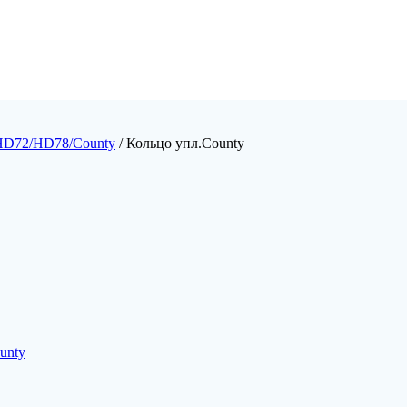
HD72/HD78/County
/ Кольцо упл.County
unty