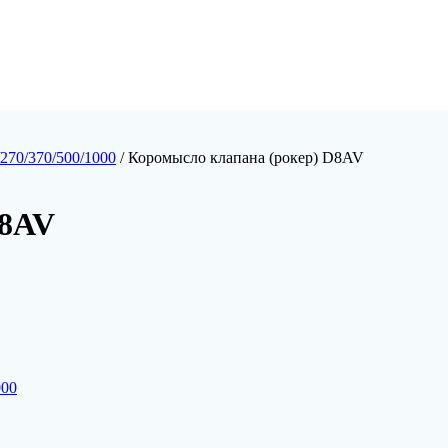
270/370/500/1000
/ Коромысло клапана (рокер) D8AV
D8AV
000