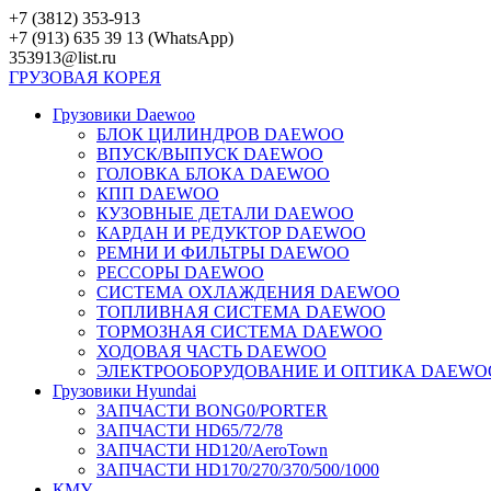
Перейти
+7 (3812) 353-913
к
+7 (913) 635 39 13 (WhatsApp)
контенту
353913@list.ru
ГРУЗОВАЯ
КОРЕЯ
Грузовики Daewoo
БЛОК ЦИЛИНДРОВ DAEWOO
ВПУСК/ВЫПУСК DAEWOO
ГОЛОВКА БЛОКА DAEWOO
КПП DAEWOO
КУЗОВНЫЕ ДЕТАЛИ DAEWOO
КАРДАН И РЕДУКТОР DAEWOO
РЕМНИ И ФИЛЬТРЫ DAEWOO
РЕССОРЫ DAEWOO
СИСТЕМА ОХЛАЖДЕНИЯ DAEWOO
ТОПЛИВНАЯ СИСТЕМА DAEWOO
ТОРМОЗНАЯ СИСТЕМА DAEWOO
ХОДОВАЯ ЧАСТЬ DAEWOO
ЭЛЕКТРООБОРУДОВАНИЕ И ОПТИКА DAEWO
Грузовики Hyundai
ЗАПЧАСТИ BONG0/PORTER
ЗАПЧАСТИ HD65/72/78
ЗАПЧАСТИ HD120/AeroTown
ЗАПЧАСТИ HD170/270/370/500/1000
КМУ