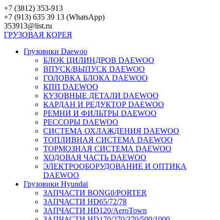
Перейти
+7 (3812) 353-913
к
+7 (913) 635 39 13 (WhatsApp)
контенту
353913@list.ru
ГРУЗОВАЯ
КОРЕЯ
Грузовики Daewoo
БЛОК ЦИЛИНДРОВ DAEWOO
ВПУСК/ВЫПУСК DAEWOO
ГОЛОВКА БЛОКА DAEWOO
КПП DAEWOO
КУЗОВНЫЕ ДЕТАЛИ DAEWOO
КАРДАН И РЕДУКТОР DAEWOO
РЕМНИ И ФИЛЬТРЫ DAEWOO
РЕССОРЫ DAEWOO
СИСТЕМА ОХЛАЖДЕНИЯ DAEWOO
ТОПЛИВНАЯ СИСТЕМА DAEWOO
ТОРМОЗНАЯ СИСТЕМА DAEWOO
ХОДОВАЯ ЧАСТЬ DAEWOO
ЭЛЕКТРООБОРУДОВАНИЕ И ОПТИКА
DAEWOO
Грузовики Hyundai
ЗАПЧАСТИ BONG0/PORTER
ЗАПЧАСТИ HD65/72/78
ЗАПЧАСТИ HD120/AeroTown
ЗАПЧАСТИ HD170/270/370/500/1000