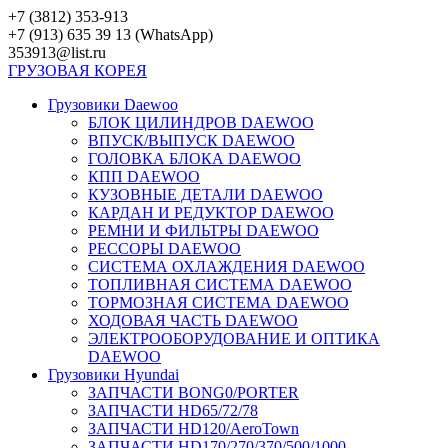
Перейти
+7 (3812) 353-913
к
+7 (913) 635 39 13 (WhatsApp)
контенту
353913@list.ru
ГРУЗОВАЯ
КОРЕЯ
Грузовики Daewoo
БЛОК ЦИЛИНДРОВ DAEWOO
ВПУСК/ВЫПУСК DAEWOO
ГОЛОВКА БЛОКА DAEWOO
КПП DAEWOO
КУЗОВНЫЕ ДЕТАЛИ DAEWOO
КАРДАН И РЕДУКТОР DAEWOO
РЕМНИ И ФИЛЬТРЫ DAEWOO
РЕССОРЫ DAEWOO
СИСТЕМА ОХЛАЖДЕНИЯ DAEWOO
ТОПЛИВНАЯ СИСТЕМА DAEWOO
ТОРМОЗНАЯ СИСТЕМА DAEWOO
ХОДОВАЯ ЧАСТЬ DAEWOO
ЭЛЕКТРООБОРУДОВАНИЕ И ОПТИКА
DAEWOO
Грузовики Hyundai
ЗАПЧАСТИ BONG0/PORTER
ЗАПЧАСТИ HD65/72/78
ЗАПЧАСТИ HD120/AeroTown
ЗАПЧАСТИ HD170/270/370/500/1000