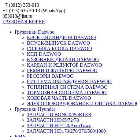
Перейти
+7 (3812) 353-913
к
+7 (913) 635 39 13 (WhatsApp)
контенту
353913@list.ru
ГРУЗОВАЯ
КОРЕЯ
Грузовики Daewoo
БЛОК ЦИЛИНДРОВ DAEWOO
ВПУСК/ВЫПУСК DAEWOO
ГОЛОВКА БЛОКА DAEWOO
КПП DAEWOO
КУЗОВНЫЕ ДЕТАЛИ DAEWOO
КАРДАН И РЕДУКТОР DAEWOO
РЕМНИ И ФИЛЬТРЫ DAEWOO
РЕССОРЫ DAEWOO
СИСТЕМА ОХЛАЖДЕНИЯ DAEWOO
ТОПЛИВНАЯ СИСТЕМА DAEWOO
ТОРМОЗНАЯ СИСТЕМА DAEWOO
ХОДОВАЯ ЧАСТЬ DAEWOO
ЭЛЕКТРООБОРУДОВАНИЕ И ОПТИКА DAEWO
Грузовики Hyundai
ЗАПЧАСТИ BONG0/PORTER
ЗАПЧАСТИ HD65/72/78
ЗАПЧАСТИ HD120/AeroTown
ЗАПЧАСТИ HD170/270/370/500/1000
КМУ