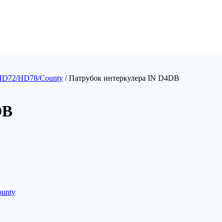
HD72/HD78/County
/ Патрубок интеркулера IN D4DB
DB
unty