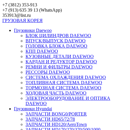
Перейти
+7 (3812) 353-913
к
+7 (913) 635 39 13 (WhatsApp)
контенту
353913@list.ru
ГРУЗОВАЯ
КОРЕЯ
Грузовики Daewoo
БЛОК ЦИЛИНДРОВ DAEWOO
ВПУСК/ВЫПУСК DAEWOO
ГОЛОВКА БЛОКА DAEWOO
КПП DAEWOO
КУЗОВНЫЕ ДЕТАЛИ DAEWOO
КАРДАН И РЕДУКТОР DAEWOO
РЕМНИ И ФИЛЬТРЫ DAEWOO
РЕССОРЫ DAEWOO
СИСТЕМА ОХЛАЖДЕНИЯ DAEWOO
ТОПЛИВНАЯ СИСТЕМА DAEWOO
ТОРМОЗНАЯ СИСТЕМА DAEWOO
ХОДОВАЯ ЧАСТЬ DAEWOO
ЭЛЕКТРООБОРУДОВАНИЕ И ОПТИКА
DAEWOO
Грузовики Hyundai
ЗАПЧАСТИ BONG0/PORTER
ЗАПЧАСТИ HD65/72/78
ЗАПЧАСТИ HD120/AeroTown
ЗАПЧАСТИ HD170/270/370/500/1000