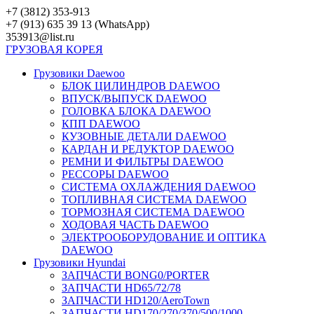
Перейти
+7 (3812) 353-913
к
+7 (913) 635 39 13 (WhatsApp)
контенту
353913@list.ru
ГРУЗОВАЯ
КОРЕЯ
Грузовики Daewoo
БЛОК ЦИЛИНДРОВ DAEWOO
ВПУСК/ВЫПУСК DAEWOO
ГОЛОВКА БЛОКА DAEWOO
КПП DAEWOO
КУЗОВНЫЕ ДЕТАЛИ DAEWOO
КАРДАН И РЕДУКТОР DAEWOO
РЕМНИ И ФИЛЬТРЫ DAEWOO
РЕССОРЫ DAEWOO
СИСТЕМА ОХЛАЖДЕНИЯ DAEWOO
ТОПЛИВНАЯ СИСТЕМА DAEWOO
ТОРМОЗНАЯ СИСТЕМА DAEWOO
ХОДОВАЯ ЧАСТЬ DAEWOO
ЭЛЕКТРООБОРУДОВАНИЕ И ОПТИКА
DAEWOO
Грузовики Hyundai
ЗАПЧАСТИ BONG0/PORTER
ЗАПЧАСТИ HD65/72/78
ЗАПЧАСТИ HD120/AeroTown
ЗАПЧАСТИ HD170/270/370/500/1000