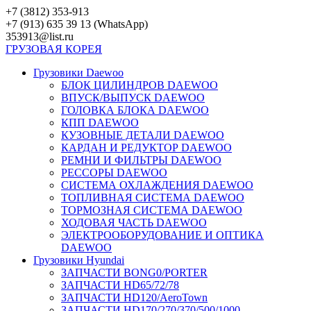
Перейти
+7 (3812) 353-913
к
+7 (913) 635 39 13 (WhatsApp)
контенту
353913@list.ru
ГРУЗОВАЯ
КОРЕЯ
Грузовики Daewoo
БЛОК ЦИЛИНДРОВ DAEWOO
ВПУСК/ВЫПУСК DAEWOO
ГОЛОВКА БЛОКА DAEWOO
КПП DAEWOO
КУЗОВНЫЕ ДЕТАЛИ DAEWOO
КАРДАН И РЕДУКТОР DAEWOO
РЕМНИ И ФИЛЬТРЫ DAEWOO
РЕССОРЫ DAEWOO
СИСТЕМА ОХЛАЖДЕНИЯ DAEWOO
ТОПЛИВНАЯ СИСТЕМА DAEWOO
ТОРМОЗНАЯ СИСТЕМА DAEWOO
ХОДОВАЯ ЧАСТЬ DAEWOO
ЭЛЕКТРООБОРУДОВАНИЕ И ОПТИКА
DAEWOO
Грузовики Hyundai
ЗАПЧАСТИ BONG0/PORTER
ЗАПЧАСТИ HD65/72/78
ЗАПЧАСТИ HD120/AeroTown
ЗАПЧАСТИ HD170/270/370/500/1000