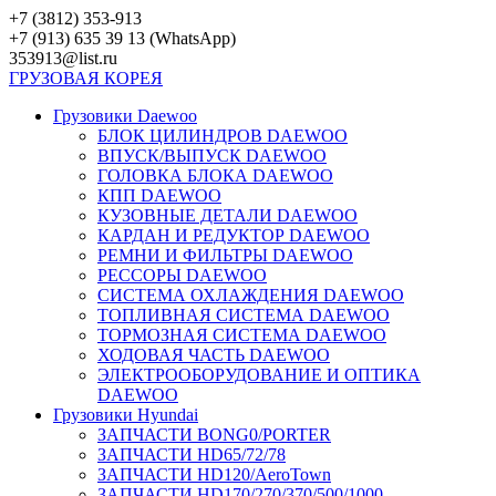
Перейти
+7 (3812) 353-913
к
+7 (913) 635 39 13 (WhatsApp)
контенту
353913@list.ru
ГРУЗОВАЯ
КОРЕЯ
Грузовики Daewoo
БЛОК ЦИЛИНДРОВ DAEWOO
ВПУСК/ВЫПУСК DAEWOO
ГОЛОВКА БЛОКА DAEWOO
КПП DAEWOO
КУЗОВНЫЕ ДЕТАЛИ DAEWOO
КАРДАН И РЕДУКТОР DAEWOO
РЕМНИ И ФИЛЬТРЫ DAEWOO
РЕССОРЫ DAEWOO
СИСТЕМА ОХЛАЖДЕНИЯ DAEWOO
ТОПЛИВНАЯ СИСТЕМА DAEWOO
ТОРМОЗНАЯ СИСТЕМА DAEWOO
ХОДОВАЯ ЧАСТЬ DAEWOO
ЭЛЕКТРООБОРУДОВАНИЕ И ОПТИКА
DAEWOO
Грузовики Hyundai
ЗАПЧАСТИ BONG0/PORTER
ЗАПЧАСТИ HD65/72/78
ЗАПЧАСТИ HD120/AeroTown
ЗАПЧАСТИ HD170/270/370/500/1000