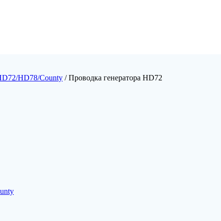
HD72/HD78/County
/ Проводка генератора HD72
unty