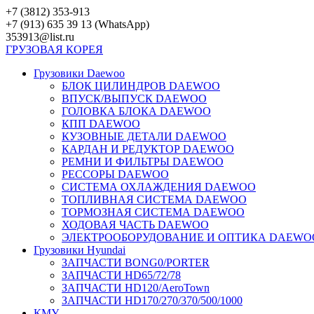
Перейти
+7 (3812) 353-913
к
+7 (913) 635 39 13 (WhatsApp)
контенту
353913@list.ru
ГРУЗОВАЯ
КОРЕЯ
Грузовики Daewoo
БЛОК ЦИЛИНДРОВ DAEWOO
ВПУСК/ВЫПУСК DAEWOO
ГОЛОВКА БЛОКА DAEWOO
КПП DAEWOO
КУЗОВНЫЕ ДЕТАЛИ DAEWOO
КАРДАН И РЕДУКТОР DAEWOO
РЕМНИ И ФИЛЬТРЫ DAEWOO
РЕССОРЫ DAEWOO
СИСТЕМА ОХЛАЖДЕНИЯ DAEWOO
ТОПЛИВНАЯ СИСТЕМА DAEWOO
ТОРМОЗНАЯ СИСТЕМА DAEWOO
ХОДОВАЯ ЧАСТЬ DAEWOO
ЭЛЕКТРООБОРУДОВАНИЕ И ОПТИКА DAEWO
Грузовики Hyundai
ЗАПЧАСТИ BONG0/PORTER
ЗАПЧАСТИ HD65/72/78
ЗАПЧАСТИ HD120/AeroTown
ЗАПЧАСТИ HD170/270/370/500/1000
КМУ