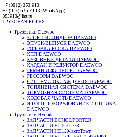
Перейти
+7 (3812) 353-913
к
+7 (913) 635 39 13 (WhatsApp)
контенту
353913@list.ru
ГРУЗОВАЯ
КОРЕЯ
Грузовики Daewoo
БЛОК ЦИЛИНДРОВ DAEWOO
ВПУСК/ВЫПУСК DAEWOO
ГОЛОВКА БЛОКА DAEWOO
КПП DAEWOO
КУЗОВНЫЕ ДЕТАЛИ DAEWOO
КАРДАН И РЕДУКТОР DAEWOO
РЕМНИ И ФИЛЬТРЫ DAEWOO
РЕССОРЫ DAEWOO
СИСТЕМА ОХЛАЖДЕНИЯ DAEWOO
ТОПЛИВНАЯ СИСТЕМА DAEWOO
ТОРМОЗНАЯ СИСТЕМА DAEWOO
ХОДОВАЯ ЧАСТЬ DAEWOO
ЭЛЕКТРООБОРУДОВАНИЕ И ОПТИКА
DAEWOO
Грузовики Hyundai
ЗАПЧАСТИ BONG0/PORTER
ЗАПЧАСТИ HD65/72/78
ЗАПЧАСТИ HD120/AeroTown
ЗАПЧАСТИ HD170/270/370/500/1000