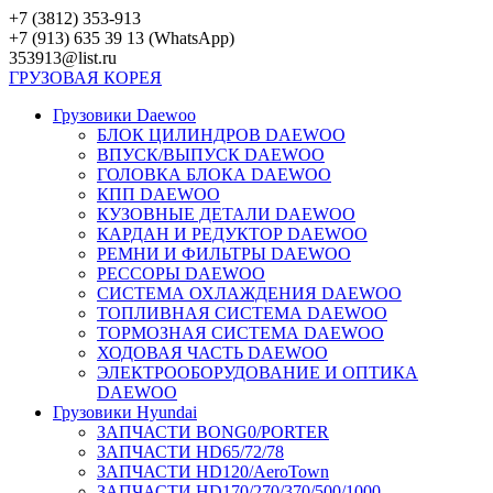
Перейти
+7 (3812) 353-913
к
+7 (913) 635 39 13 (WhatsApp)
контенту
353913@list.ru
ГРУЗОВАЯ
КОРЕЯ
Грузовики Daewoo
БЛОК ЦИЛИНДРОВ DAEWOO
ВПУСК/ВЫПУСК DAEWOO
ГОЛОВКА БЛОКА DAEWOO
КПП DAEWOO
КУЗОВНЫЕ ДЕТАЛИ DAEWOO
КАРДАН И РЕДУКТОР DAEWOO
РЕМНИ И ФИЛЬТРЫ DAEWOO
РЕССОРЫ DAEWOO
СИСТЕМА ОХЛАЖДЕНИЯ DAEWOO
ТОПЛИВНАЯ СИСТЕМА DAEWOO
ТОРМОЗНАЯ СИСТЕМА DAEWOO
ХОДОВАЯ ЧАСТЬ DAEWOO
ЭЛЕКТРООБОРУДОВАНИЕ И ОПТИКА
DAEWOO
Грузовики Hyundai
ЗАПЧАСТИ BONG0/PORTER
ЗАПЧАСТИ HD65/72/78
ЗАПЧАСТИ HD120/AeroTown
ЗАПЧАСТИ HD170/270/370/500/1000