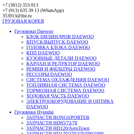
Перейти
+7 (3812) 353-913
к
+7 (913) 635 39 13 (WhatsApp)
контенту
353913@list.ru
ГРУЗОВАЯ
КОРЕЯ
Грузовики Daewoo
БЛОК ЦИЛИНДРОВ DAEWOO
ВПУСК/ВЫПУСК DAEWOO
ГОЛОВКА БЛОКА DAEWOO
КПП DAEWOO
КУЗОВНЫЕ ДЕТАЛИ DAEWOO
КАРДАН И РЕДУКТОР DAEWOO
РЕМНИ И ФИЛЬТРЫ DAEWOO
РЕССОРЫ DAEWOO
СИСТЕМА ОХЛАЖДЕНИЯ DAEWOO
ТОПЛИВНАЯ СИСТЕМА DAEWOO
ТОРМОЗНАЯ СИСТЕМА DAEWOO
ХОДОВАЯ ЧАСТЬ DAEWOO
ЭЛЕКТРООБОРУДОВАНИЕ И ОПТИКА
DAEWOO
Грузовики Hyundai
ЗАПЧАСТИ BONG0/PORTER
ЗАПЧАСТИ HD65/72/78
ЗАПЧАСТИ HD120/AeroTown
ЗАПЧАСТИ HD170/270/370/500/1000