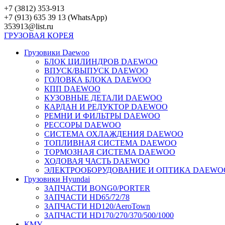
Перейти
+7 (3812) 353-913
к
+7 (913) 635 39 13 (WhatsApp)
контенту
353913@list.ru
ГРУЗОВАЯ
КОРЕЯ
Грузовики Daewoo
БЛОК ЦИЛИНДРОВ DAEWOO
ВПУСК/ВЫПУСК DAEWOO
ГОЛОВКА БЛОКА DAEWOO
КПП DAEWOO
КУЗОВНЫЕ ДЕТАЛИ DAEWOO
КАРДАН И РЕДУКТОР DAEWOO
РЕМНИ И ФИЛЬТРЫ DAEWOO
РЕССОРЫ DAEWOO
СИСТЕМА ОХЛАЖДЕНИЯ DAEWOO
ТОПЛИВНАЯ СИСТЕМА DAEWOO
ТОРМОЗНАЯ СИСТЕМА DAEWOO
ХОДОВАЯ ЧАСТЬ DAEWOO
ЭЛЕКТРООБОРУДОВАНИЕ И ОПТИКА DAEWO
Грузовики Hyundai
ЗАПЧАСТИ BONG0/PORTER
ЗАПЧАСТИ HD65/72/78
ЗАПЧАСТИ HD120/AeroTown
ЗАПЧАСТИ HD170/270/370/500/1000
КМУ