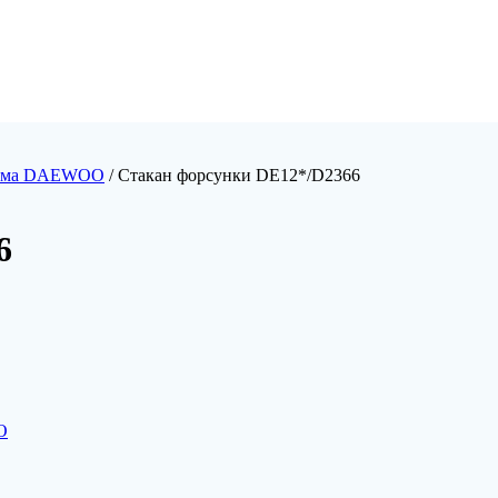
тема DAEWOO
/ Стакан форсунки DE12*/D2366
6
O