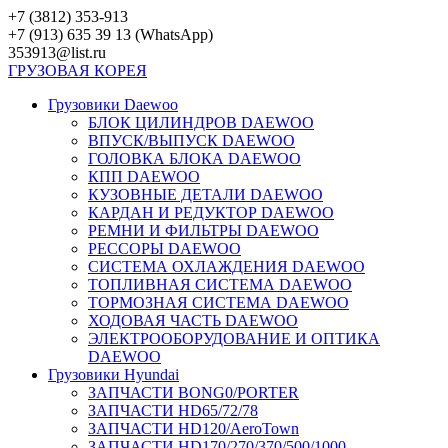
Перейти
+7 (3812) 353-913
к
+7 (913) 635 39 13 (WhatsApp)
контенту
353913@list.ru
ГРУЗОВАЯ
КОРЕЯ
Грузовики Daewoo
БЛОК ЦИЛИНДРОВ DAEWOO
ВПУСК/ВЫПУСК DAEWOO
ГОЛОВКА БЛОКА DAEWOO
КПП DAEWOO
КУЗОВНЫЕ ДЕТАЛИ DAEWOO
КАРДАН И РЕДУКТОР DAEWOO
РЕМНИ И ФИЛЬТРЫ DAEWOO
РЕССОРЫ DAEWOO
СИСТЕМА ОХЛАЖДЕНИЯ DAEWOO
ТОПЛИВНАЯ СИСТЕМА DAEWOO
ТОРМОЗНАЯ СИСТЕМА DAEWOO
ХОДОВАЯ ЧАСТЬ DAEWOO
ЭЛЕКТРООБОРУДОВАНИЕ И ОПТИКА
DAEWOO
Грузовики Hyundai
ЗАПЧАСТИ BONG0/PORTER
ЗАПЧАСТИ HD65/72/78
ЗАПЧАСТИ HD120/AeroTown
ЗАПЧАСТИ HD170/270/370/500/1000