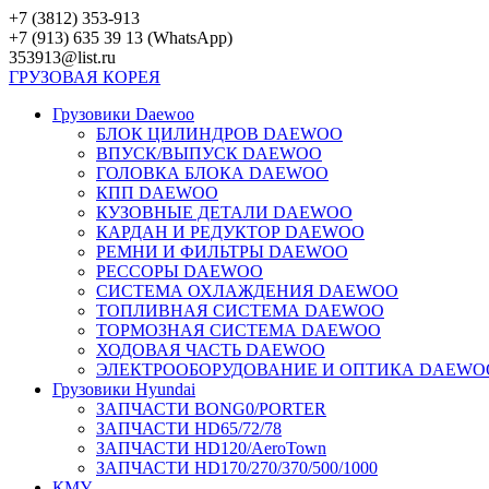
Перейти
+7 (3812) 353-913
к
+7 (913) 635 39 13 (WhatsApp)
контенту
353913@list.ru
ГРУЗОВАЯ
КОРЕЯ
Грузовики Daewoo
БЛОК ЦИЛИНДРОВ DAEWOO
ВПУСК/ВЫПУСК DAEWOO
ГОЛОВКА БЛОКА DAEWOO
КПП DAEWOO
КУЗОВНЫЕ ДЕТАЛИ DAEWOO
КАРДАН И РЕДУКТОР DAEWOO
РЕМНИ И ФИЛЬТРЫ DAEWOO
РЕССОРЫ DAEWOO
СИСТЕМА ОХЛАЖДЕНИЯ DAEWOO
ТОПЛИВНАЯ СИСТЕМА DAEWOO
ТОРМОЗНАЯ СИСТЕМА DAEWOO
ХОДОВАЯ ЧАСТЬ DAEWOO
ЭЛЕКТРООБОРУДОВАНИЕ И ОПТИКА DAEWO
Грузовики Hyundai
ЗАПЧАСТИ BONG0/PORTER
ЗАПЧАСТИ HD65/72/78
ЗАПЧАСТИ HD120/AeroTown
ЗАПЧАСТИ HD170/270/370/500/1000
КМУ