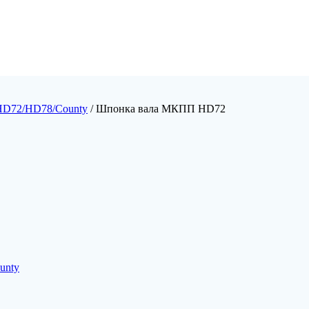
HD72/HD78/County
/ Шпонка вала МКПП HD72
unty