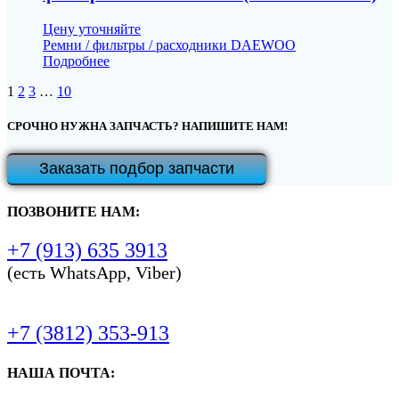
Цену уточняйте
Ремни / фильтры / расходники DAEWOO
Подробнее
Навигация
Страница
Страница
Страница
Страница
1
2
3
…
10
по
СРОЧНО НУЖНА ЗАПЧАСТЬ? НАПИШИТЕ НАМ!
записям
Заказать подбор запчасти
ПОЗВОНИТЕ НАМ:
+7 (913) 635 3913
(есть WhatsApp, Viber)
+7 (3812) 353-913
НАША ПОЧТА: