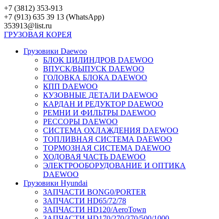
Перейти
+7 (3812) 353-913
к
+7 (913) 635 39 13 (WhatsApp)
контенту
353913@list.ru
ГРУЗОВАЯ
КОРЕЯ
Грузовики Daewoo
БЛОК ЦИЛИНДРОВ DAEWOO
ВПУСК/ВЫПУСК DAEWOO
ГОЛОВКА БЛОКА DAEWOO
КПП DAEWOO
КУЗОВНЫЕ ДЕТАЛИ DAEWOO
КАРДАН И РЕДУКТОР DAEWOO
РЕМНИ И ФИЛЬТРЫ DAEWOO
РЕССОРЫ DAEWOO
СИСТЕМА ОХЛАЖДЕНИЯ DAEWOO
ТОПЛИВНАЯ СИСТЕМА DAEWOO
ТОРМОЗНАЯ СИСТЕМА DAEWOO
ХОДОВАЯ ЧАСТЬ DAEWOO
ЭЛЕКТРООБОРУДОВАНИЕ И ОПТИКА
DAEWOO
Грузовики Hyundai
ЗАПЧАСТИ BONG0/PORTER
ЗАПЧАСТИ HD65/72/78
ЗАПЧАСТИ HD120/AeroTown
ЗАПЧАСТИ HD170/270/370/500/1000