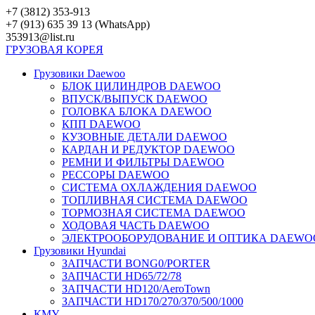
Перейти
+7 (3812) 353-913
к
+7 (913) 635 39 13 (WhatsApp)
контенту
353913@list.ru
ГРУЗОВАЯ
КОРЕЯ
Грузовики Daewoo
БЛОК ЦИЛИНДРОВ DAEWOO
ВПУСК/ВЫПУСК DAEWOO
ГОЛОВКА БЛОКА DAEWOO
КПП DAEWOO
КУЗОВНЫЕ ДЕТАЛИ DAEWOO
КАРДАН И РЕДУКТОР DAEWOO
РЕМНИ И ФИЛЬТРЫ DAEWOO
РЕССОРЫ DAEWOO
СИСТЕМА ОХЛАЖДЕНИЯ DAEWOO
ТОПЛИВНАЯ СИСТЕМА DAEWOO
ТОРМОЗНАЯ СИСТЕМА DAEWOO
ХОДОВАЯ ЧАСТЬ DAEWOO
ЭЛЕКТРООБОРУДОВАНИЕ И ОПТИКА DAEWO
Грузовики Hyundai
ЗАПЧАСТИ BONG0/PORTER
ЗАПЧАСТИ HD65/72/78
ЗАПЧАСТИ HD120/AeroTown
ЗАПЧАСТИ HD170/270/370/500/1000
КМУ