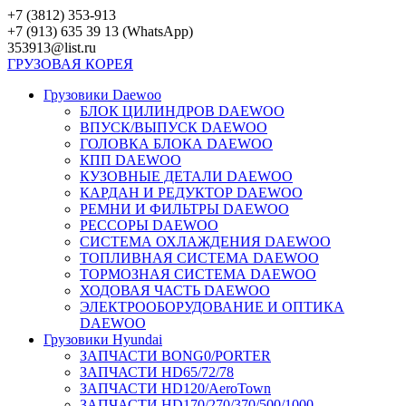
Перейти
+7 (3812) 353-913
к
+7 (913) 635 39 13 (WhatsApp)
контенту
353913@list.ru
ГРУЗОВАЯ
КОРЕЯ
Грузовики Daewoo
БЛОК ЦИЛИНДРОВ DAEWOO
ВПУСК/ВЫПУСК DAEWOO
ГОЛОВКА БЛОКА DAEWOO
КПП DAEWOO
КУЗОВНЫЕ ДЕТАЛИ DAEWOO
КАРДАН И РЕДУКТОР DAEWOO
РЕМНИ И ФИЛЬТРЫ DAEWOO
РЕССОРЫ DAEWOO
СИСТЕМА ОХЛАЖДЕНИЯ DAEWOO
ТОПЛИВНАЯ СИСТЕМА DAEWOO
ТОРМОЗНАЯ СИСТЕМА DAEWOO
ХОДОВАЯ ЧАСТЬ DAEWOO
ЭЛЕКТРООБОРУДОВАНИЕ И ОПТИКА
DAEWOO
Грузовики Hyundai
ЗАПЧАСТИ BONG0/PORTER
ЗАПЧАСТИ HD65/72/78
ЗАПЧАСТИ HD120/AeroTown
ЗАПЧАСТИ HD170/270/370/500/1000