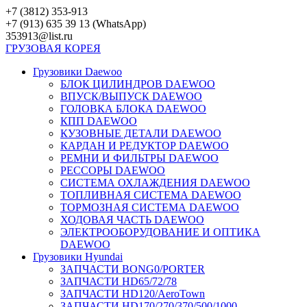
Перейти
+7 (3812) 353-913
к
+7 (913) 635 39 13 (WhatsApp)
контенту
353913@list.ru
ГРУЗОВАЯ
КОРЕЯ
Грузовики Daewoo
БЛОК ЦИЛИНДРОВ DAEWOO
ВПУСК/ВЫПУСК DAEWOO
ГОЛОВКА БЛОКА DAEWOO
КПП DAEWOO
КУЗОВНЫЕ ДЕТАЛИ DAEWOO
КАРДАН И РЕДУКТОР DAEWOO
РЕМНИ И ФИЛЬТРЫ DAEWOO
РЕССОРЫ DAEWOO
СИСТЕМА ОХЛАЖДЕНИЯ DAEWOO
ТОПЛИВНАЯ СИСТЕМА DAEWOO
ТОРМОЗНАЯ СИСТЕМА DAEWOO
ХОДОВАЯ ЧАСТЬ DAEWOO
ЭЛЕКТРООБОРУДОВАНИЕ И ОПТИКА
DAEWOO
Грузовики Hyundai
ЗАПЧАСТИ BONG0/PORTER
ЗАПЧАСТИ HD65/72/78
ЗАПЧАСТИ HD120/AeroTown
ЗАПЧАСТИ HD170/270/370/500/1000