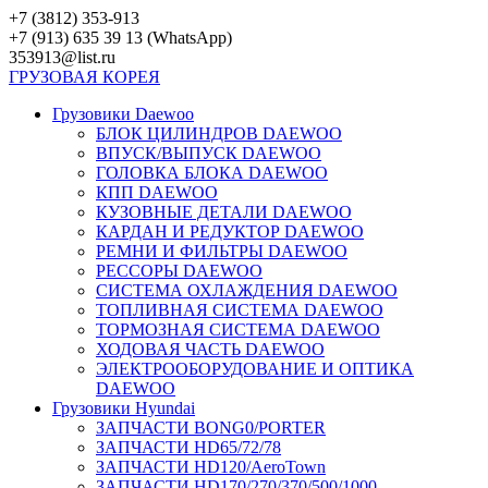
Перейти
+7 (3812) 353-913
к
+7 (913) 635 39 13 (WhatsApp)
контенту
353913@list.ru
ГРУЗОВАЯ
КОРЕЯ
Грузовики Daewoo
БЛОК ЦИЛИНДРОВ DAEWOO
ВПУСК/ВЫПУСК DAEWOO
ГОЛОВКА БЛОКА DAEWOO
КПП DAEWOO
КУЗОВНЫЕ ДЕТАЛИ DAEWOO
КАРДАН И РЕДУКТОР DAEWOO
РЕМНИ И ФИЛЬТРЫ DAEWOO
РЕССОРЫ DAEWOO
СИСТЕМА ОХЛАЖДЕНИЯ DAEWOO
ТОПЛИВНАЯ СИСТЕМА DAEWOO
ТОРМОЗНАЯ СИСТЕМА DAEWOO
ХОДОВАЯ ЧАСТЬ DAEWOO
ЭЛЕКТРООБОРУДОВАНИЕ И ОПТИКА
DAEWOO
Грузовики Hyundai
ЗАПЧАСТИ BONG0/PORTER
ЗАПЧАСТИ HD65/72/78
ЗАПЧАСТИ HD120/AeroTown
ЗАПЧАСТИ HD170/270/370/500/1000