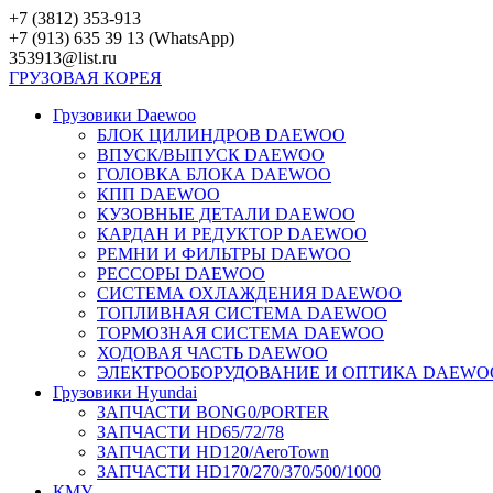
Перейти
+7 (3812) 353-913
к
+7 (913) 635 39 13 (WhatsApp)
контенту
353913@list.ru
ГРУЗОВАЯ
КОРЕЯ
Грузовики Daewoo
БЛОК ЦИЛИНДРОВ DAEWOO
ВПУСК/ВЫПУСК DAEWOO
ГОЛОВКА БЛОКА DAEWOO
КПП DAEWOO
КУЗОВНЫЕ ДЕТАЛИ DAEWOO
КАРДАН И РЕДУКТОР DAEWOO
РЕМНИ И ФИЛЬТРЫ DAEWOO
РЕССОРЫ DAEWOO
СИСТЕМА ОХЛАЖДЕНИЯ DAEWOO
ТОПЛИВНАЯ СИСТЕМА DAEWOO
ТОРМОЗНАЯ СИСТЕМА DAEWOO
ХОДОВАЯ ЧАСТЬ DAEWOO
ЭЛЕКТРООБОРУДОВАНИЕ И ОПТИКА DAEWO
Грузовики Hyundai
ЗАПЧАСТИ BONG0/PORTER
ЗАПЧАСТИ HD65/72/78
ЗАПЧАСТИ HD120/AeroTown
ЗАПЧАСТИ HD170/270/370/500/1000
КМУ