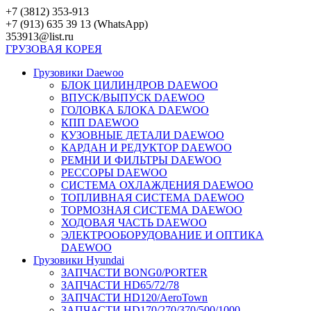
Перейти
+7 (3812) 353-913
к
+7 (913) 635 39 13 (WhatsApp)
контенту
353913@list.ru
ГРУЗОВАЯ
КОРЕЯ
Грузовики Daewoo
БЛОК ЦИЛИНДРОВ DAEWOO
ВПУСК/ВЫПУСК DAEWOO
ГОЛОВКА БЛОКА DAEWOO
КПП DAEWOO
КУЗОВНЫЕ ДЕТАЛИ DAEWOO
КАРДАН И РЕДУКТОР DAEWOO
РЕМНИ И ФИЛЬТРЫ DAEWOO
РЕССОРЫ DAEWOO
СИСТЕМА ОХЛАЖДЕНИЯ DAEWOO
ТОПЛИВНАЯ СИСТЕМА DAEWOO
ТОРМОЗНАЯ СИСТЕМА DAEWOO
ХОДОВАЯ ЧАСТЬ DAEWOO
ЭЛЕКТРООБОРУДОВАНИЕ И ОПТИКА
DAEWOO
Грузовики Hyundai
ЗАПЧАСТИ BONG0/PORTER
ЗАПЧАСТИ HD65/72/78
ЗАПЧАСТИ HD120/AeroTown
ЗАПЧАСТИ HD170/270/370/500/1000