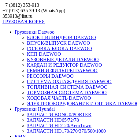
Перейти
+7 (3812) 353-913
к
+7 (913) 635 39 13 (WhatsApp)
контенту
353913@list.ru
ГРУЗОВАЯ
КОРЕЯ
Грузовики Daewoo
БЛОК ЦИЛИНДРОВ DAEWOO
ВПУСК/ВЫПУСК DAEWOO
ГОЛОВКА БЛОКА DAEWOO
КПП DAEWOO
КУЗОВНЫЕ ДЕТАЛИ DAEWOO
КАРДАН И РЕДУКТОР DAEWOO
РЕМНИ И ФИЛЬТРЫ DAEWOO
РЕССОРЫ DAEWOO
СИСТЕМА ОХЛАЖДЕНИЯ DAEWOO
ТОПЛИВНАЯ СИСТЕМА DAEWOO
ТОРМОЗНАЯ СИСТЕМА DAEWOO
ХОДОВАЯ ЧАСТЬ DAEWOO
ЭЛЕКТРООБОРУДОВАНИЕ И ОПТИКА DAEWO
Грузовики Hyundai
ЗАПЧАСТИ BONG0/PORTER
ЗАПЧАСТИ HD65/72/78
ЗАПЧАСТИ HD120/AeroTown
ЗАПЧАСТИ HD170/270/370/500/1000
КМУ