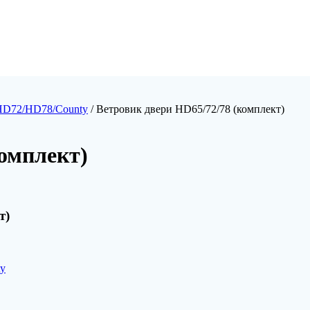
HD72/HD78/County
/ Ветровик двери HD65/72/78 (комплект)
комплект)
т)
y