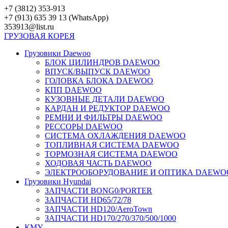
Перейти
+7 (3812) 353-913
к
+7 (913) 635 39 13 (WhatsApp)
контенту
353913@list.ru
ГРУЗОВАЯ
КОРЕЯ
Грузовики Daewoo
БЛОК ЦИЛИНДРОВ DAEWOO
ВПУСК/ВЫПУСК DAEWOO
ГОЛОВКА БЛОКА DAEWOO
КПП DAEWOO
КУЗОВНЫЕ ДЕТАЛИ DAEWOO
КАРДАН И РЕДУКТОР DAEWOO
РЕМНИ И ФИЛЬТРЫ DAEWOO
РЕССОРЫ DAEWOO
СИСТЕМА ОХЛАЖДЕНИЯ DAEWOO
ТОПЛИВНАЯ СИСТЕМА DAEWOO
ТОРМОЗНАЯ СИСТЕМА DAEWOO
ХОДОВАЯ ЧАСТЬ DAEWOO
ЭЛЕКТРООБОРУДОВАНИЕ И ОПТИКА DAEWO
Грузовики Hyundai
ЗАПЧАСТИ BONG0/PORTER
ЗАПЧАСТИ HD65/72/78
ЗАПЧАСТИ HD120/AeroTown
ЗАПЧАСТИ HD170/270/370/500/1000
КМУ