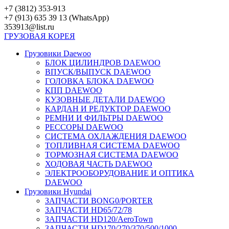
Перейти
+7 (3812) 353-913
к
+7 (913) 635 39 13 (WhatsApp)
контенту
353913@list.ru
ГРУЗОВАЯ
КОРЕЯ
Грузовики Daewoo
БЛОК ЦИЛИНДРОВ DAEWOO
ВПУСК/ВЫПУСК DAEWOO
ГОЛОВКА БЛОКА DAEWOO
КПП DAEWOO
КУЗОВНЫЕ ДЕТАЛИ DAEWOO
КАРДАН И РЕДУКТОР DAEWOO
РЕМНИ И ФИЛЬТРЫ DAEWOO
РЕССОРЫ DAEWOO
СИСТЕМА ОХЛАЖДЕНИЯ DAEWOO
ТОПЛИВНАЯ СИСТЕМА DAEWOO
ТОРМОЗНАЯ СИСТЕМА DAEWOO
ХОДОВАЯ ЧАСТЬ DAEWOO
ЭЛЕКТРООБОРУДОВАНИЕ И ОПТИКА
DAEWOO
Грузовики Hyundai
ЗАПЧАСТИ BONG0/PORTER
ЗАПЧАСТИ HD65/72/78
ЗАПЧАСТИ HD120/AeroTown
ЗАПЧАСТИ HD170/270/370/500/1000