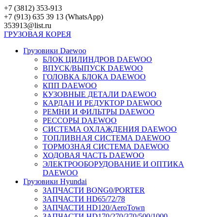
Перейти
+7 (3812) 353-913
к
+7 (913) 635 39 13 (WhatsApp)
контенту
353913@list.ru
ГРУЗОВАЯ
КОРЕЯ
Грузовики Daewoo
БЛОК ЦИЛИНДРОВ DAEWOO
ВПУСК/ВЫПУСК DAEWOO
ГОЛОВКА БЛОКА DAEWOO
КПП DAEWOO
КУЗОВНЫЕ ДЕТАЛИ DAEWOO
КАРДАН И РЕДУКТОР DAEWOO
РЕМНИ И ФИЛЬТРЫ DAEWOO
РЕССОРЫ DAEWOO
СИСТЕМА ОХЛАЖДЕНИЯ DAEWOO
ТОПЛИВНАЯ СИСТЕМА DAEWOO
ТОРМОЗНАЯ СИСТЕМА DAEWOO
ХОДОВАЯ ЧАСТЬ DAEWOO
ЭЛЕКТРООБОРУДОВАНИЕ И ОПТИКА
DAEWOO
Грузовики Hyundai
ЗАПЧАСТИ BONG0/PORTER
ЗАПЧАСТИ HD65/72/78
ЗАПЧАСТИ HD120/AeroTown
ЗАПЧАСТИ HD170/270/370/500/1000