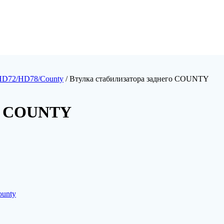
HD72/HD78/County
/ Втулка стабилизатора заднего COUNTY
го COUNTY
unty