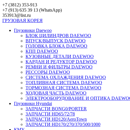
Перейти
+7 (3812) 353-913
к
+7 (913) 635 39 13 (WhatsApp)
контенту
353913@list.ru
ГРУЗОВАЯ
КОРЕЯ
Грузовики Daewoo
БЛОК ЦИЛИНДРОВ DAEWOO
ВПУСК/ВЫПУСК DAEWOO
ГОЛОВКА БЛОКА DAEWOO
КПП DAEWOO
КУЗОВНЫЕ ДЕТАЛИ DAEWOO
КАРДАН И РЕДУКТОР DAEWOO
РЕМНИ И ФИЛЬТРЫ DAEWOO
РЕССОРЫ DAEWOO
СИСТЕМА ОХЛАЖДЕНИЯ DAEWOO
ТОПЛИВНАЯ СИСТЕМА DAEWOO
ТОРМОЗНАЯ СИСТЕМА DAEWOO
ХОДОВАЯ ЧАСТЬ DAEWOO
ЭЛЕКТРООБОРУДОВАНИЕ И ОПТИКА DAEWO
Грузовики Hyundai
ЗАПЧАСТИ BONG0/PORTER
ЗАПЧАСТИ HD65/72/78
ЗАПЧАСТИ HD120/AeroTown
ЗАПЧАСТИ HD170/270/370/500/1000
КМУ