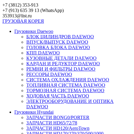
Перейти
+7 (3812) 353-913
к
+7 (913) 635 39 13 (WhatsApp)
контенту
353913@list.ru
ГРУЗОВАЯ
КОРЕЯ
Грузовики Daewoo
БЛОК ЦИЛИНДРОВ DAEWOO
ВПУСК/ВЫПУСК DAEWOO
ГОЛОВКА БЛОКА DAEWOO
КПП DAEWOO
КУЗОВНЫЕ ДЕТАЛИ DAEWOO
КАРДАН И РЕДУКТОР DAEWOO
РЕМНИ И ФИЛЬТРЫ DAEWOO
РЕССОРЫ DAEWOO
СИСТЕМА ОХЛАЖДЕНИЯ DAEWOO
ТОПЛИВНАЯ СИСТЕМА DAEWOO
ТОРМОЗНАЯ СИСТЕМА DAEWOO
ХОДОВАЯ ЧАСТЬ DAEWOO
ЭЛЕКТРООБОРУДОВАНИЕ И ОПТИКА
DAEWOO
Грузовики Hyundai
ЗАПЧАСТИ BONG0/PORTER
ЗАПЧАСТИ HD65/72/78
ЗАПЧАСТИ HD120/AeroTown
ЗАПЧАСТИ HD170/270/370/500/1000