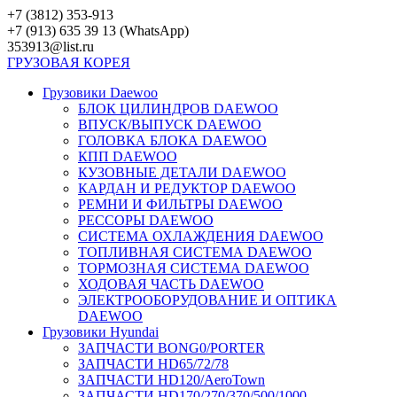
Перейти
+7 (3812) 353-913
к
+7 (913) 635 39 13 (WhatsApp)
контенту
353913@list.ru
ГРУЗОВАЯ
КОРЕЯ
Грузовики Daewoo
БЛОК ЦИЛИНДРОВ DAEWOO
ВПУСК/ВЫПУСК DAEWOO
ГОЛОВКА БЛОКА DAEWOO
КПП DAEWOO
КУЗОВНЫЕ ДЕТАЛИ DAEWOO
КАРДАН И РЕДУКТОР DAEWOO
РЕМНИ И ФИЛЬТРЫ DAEWOO
РЕССОРЫ DAEWOO
СИСТЕМА ОХЛАЖДЕНИЯ DAEWOO
ТОПЛИВНАЯ СИСТЕМА DAEWOO
ТОРМОЗНАЯ СИСТЕМА DAEWOO
ХОДОВАЯ ЧАСТЬ DAEWOO
ЭЛЕКТРООБОРУДОВАНИЕ И ОПТИКА
DAEWOO
Грузовики Hyundai
ЗАПЧАСТИ BONG0/PORTER
ЗАПЧАСТИ HD65/72/78
ЗАПЧАСТИ HD120/AeroTown
ЗАПЧАСТИ HD170/270/370/500/1000