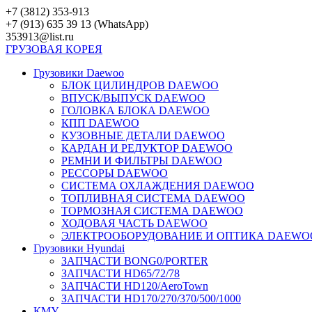
Перейти
+7 (3812) 353-913
к
+7 (913) 635 39 13 (WhatsApp)
контенту
353913@list.ru
ГРУЗОВАЯ
КОРЕЯ
Грузовики Daewoo
БЛОК ЦИЛИНДРОВ DAEWOO
ВПУСК/ВЫПУСК DAEWOO
ГОЛОВКА БЛОКА DAEWOO
КПП DAEWOO
КУЗОВНЫЕ ДЕТАЛИ DAEWOO
КАРДАН И РЕДУКТОР DAEWOO
РЕМНИ И ФИЛЬТРЫ DAEWOO
РЕССОРЫ DAEWOO
СИСТЕМА ОХЛАЖДЕНИЯ DAEWOO
ТОПЛИВНАЯ СИСТЕМА DAEWOO
ТОРМОЗНАЯ СИСТЕМА DAEWOO
ХОДОВАЯ ЧАСТЬ DAEWOO
ЭЛЕКТРООБОРУДОВАНИЕ И ОПТИКА DAEWO
Грузовики Hyundai
ЗАПЧАСТИ BONG0/PORTER
ЗАПЧАСТИ HD65/72/78
ЗАПЧАСТИ HD120/AeroTown
ЗАПЧАСТИ HD170/270/370/500/1000
КМУ