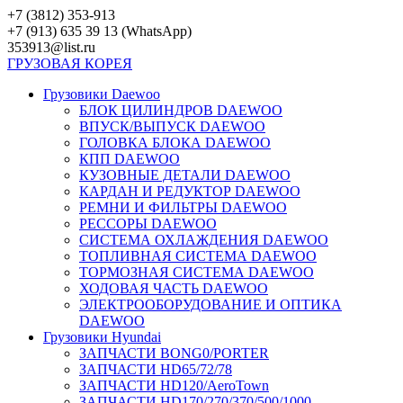
Перейти
+7 (3812) 353-913
к
+7 (913) 635 39 13 (WhatsApp)
контенту
353913@list.ru
ГРУЗОВАЯ
КОРЕЯ
Грузовики Daewoo
БЛОК ЦИЛИНДРОВ DAEWOO
ВПУСК/ВЫПУСК DAEWOO
ГОЛОВКА БЛОКА DAEWOO
КПП DAEWOO
КУЗОВНЫЕ ДЕТАЛИ DAEWOO
КАРДАН И РЕДУКТОР DAEWOO
РЕМНИ И ФИЛЬТРЫ DAEWOO
РЕССОРЫ DAEWOO
СИСТЕМА ОХЛАЖДЕНИЯ DAEWOO
ТОПЛИВНАЯ СИСТЕМА DAEWOO
ТОРМОЗНАЯ СИСТЕМА DAEWOO
ХОДОВАЯ ЧАСТЬ DAEWOO
ЭЛЕКТРООБОРУДОВАНИЕ И ОПТИКА
DAEWOO
Грузовики Hyundai
ЗАПЧАСТИ BONG0/PORTER
ЗАПЧАСТИ HD65/72/78
ЗАПЧАСТИ HD120/AeroTown
ЗАПЧАСТИ HD170/270/370/500/1000