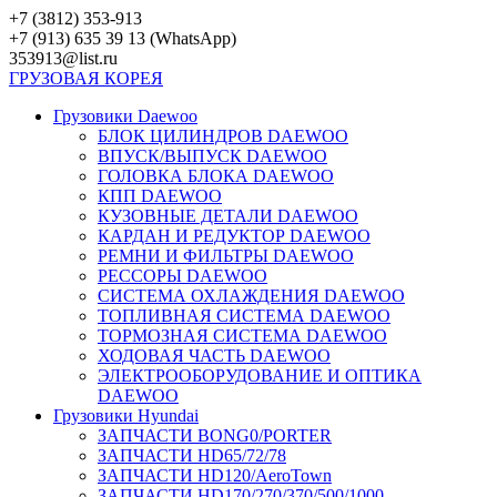
Перейти
+7 (3812) 353-913
к
+7 (913) 635 39 13 (WhatsApp)
контенту
353913@list.ru
ГРУЗОВАЯ
КОРЕЯ
Грузовики Daewoo
БЛОК ЦИЛИНДРОВ DAEWOO
ВПУСК/ВЫПУСК DAEWOO
ГОЛОВКА БЛОКА DAEWOO
КПП DAEWOO
КУЗОВНЫЕ ДЕТАЛИ DAEWOO
КАРДАН И РЕДУКТОР DAEWOO
РЕМНИ И ФИЛЬТРЫ DAEWOO
РЕССОРЫ DAEWOO
СИСТЕМА ОХЛАЖДЕНИЯ DAEWOO
ТОПЛИВНАЯ СИСТЕМА DAEWOO
ТОРМОЗНАЯ СИСТЕМА DAEWOO
ХОДОВАЯ ЧАСТЬ DAEWOO
ЭЛЕКТРООБОРУДОВАНИЕ И ОПТИКА
DAEWOO
Грузовики Hyundai
ЗАПЧАСТИ BONG0/PORTER
ЗАПЧАСТИ HD65/72/78
ЗАПЧАСТИ HD120/AeroTown
ЗАПЧАСТИ HD170/270/370/500/1000