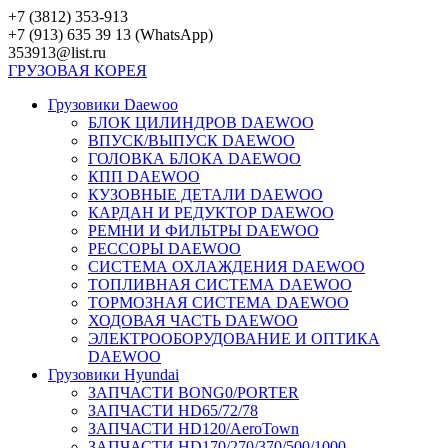
Перейти
+7 (3812) 353-913
к
+7 (913) 635 39 13 (WhatsApp)
контенту
353913@list.ru
ГРУЗОВАЯ
КОРЕЯ
Грузовики Daewoo
БЛОК ЦИЛИНДРОВ DAEWOO
ВПУСК/ВЫПУСК DAEWOO
ГОЛОВКА БЛОКА DAEWOO
КПП DAEWOO
КУЗОВНЫЕ ДЕТАЛИ DAEWOO
КАРДАН И РЕДУКТОР DAEWOO
РЕМНИ И ФИЛЬТРЫ DAEWOO
РЕССОРЫ DAEWOO
СИСТЕМА ОХЛАЖДЕНИЯ DAEWOO
ТОПЛИВНАЯ СИСТЕМА DAEWOO
ТОРМОЗНАЯ СИСТЕМА DAEWOO
ХОДОВАЯ ЧАСТЬ DAEWOO
ЭЛЕКТРООБОРУДОВАНИЕ И ОПТИКА
DAEWOO
Грузовики Hyundai
ЗАПЧАСТИ BONG0/PORTER
ЗАПЧАСТИ HD65/72/78
ЗАПЧАСТИ HD120/AeroTown
ЗАПЧАСТИ HD170/270/370/500/1000