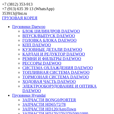
Перейти
+7 (3812) 353-913
к
+7 (913) 635 39 13 (WhatsApp)
контенту
353913@list.ru
ГРУЗОВАЯ
КОРЕЯ
Грузовики Daewoo
БЛОК ЦИЛИНДРОВ DAEWOO
ВПУСК/ВЫПУСК DAEWOO
ГОЛОВКА БЛОКА DAEWOO
КПП DAEWOO
КУЗОВНЫЕ ДЕТАЛИ DAEWOO
КАРДАН И РЕДУКТОР DAEWOO
РЕМНИ И ФИЛЬТРЫ DAEWOO
РЕССОРЫ DAEWOO
СИСТЕМА ОХЛАЖДЕНИЯ DAEWOO
ТОПЛИВНАЯ СИСТЕМА DAEWOO
ТОРМОЗНАЯ СИСТЕМА DAEWOO
ХОДОВАЯ ЧАСТЬ DAEWOO
ЭЛЕКТРООБОРУДОВАНИЕ И ОПТИКА
DAEWOO
Грузовики Hyundai
ЗАПЧАСТИ BONG0/PORTER
ЗАПЧАСТИ HD65/72/78
ЗАПЧАСТИ HD120/AeroTown
ЗАПЧАСТИ HD170/270/370/500/1000