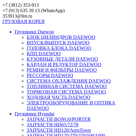
Перейти
+7 (3812) 353-913
к
+7 (913) 635 39 13 (WhatsApp)
контенту
353913@list.ru
ГРУЗОВАЯ
КОРЕЯ
Грузовики Daewoo
БЛОК ЦИЛИНДРОВ DAEWOO
ВПУСК/ВЫПУСК DAEWOO
ГОЛОВКА БЛОКА DAEWOO
КПП DAEWOO
КУЗОВНЫЕ ДЕТАЛИ DAEWOO
КАРДАН И РЕДУКТОР DAEWOO
РЕМНИ И ФИЛЬТРЫ DAEWOO
РЕССОРЫ DAEWOO
СИСТЕМА ОХЛАЖДЕНИЯ DAEWOO
ТОПЛИВНАЯ СИСТЕМА DAEWOO
ТОРМОЗНАЯ СИСТЕМА DAEWOO
ХОДОВАЯ ЧАСТЬ DAEWOO
ЭЛЕКТРООБОРУДОВАНИЕ И ОПТИКА
DAEWOO
Грузовики Hyundai
ЗАПЧАСТИ BONG0/PORTER
ЗАПЧАСТИ HD65/72/78
ЗАПЧАСТИ HD120/AeroTown
ЗАПЧАСТИ HD170/270/370/500/1000