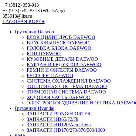
Перейти
+7 (3812) 353-913
к
+7 (913) 635 39 13 (WhatsApp)
контенту
353913@list.ru
ГРУЗОВАЯ
КОРЕЯ
Грузовики Daewoo
БЛОК ЦИЛИНДРОВ DAEWOO
ВПУСК/ВЫПУСК DAEWOO
ГОЛОВКА БЛОКА DAEWOO
КПП DAEWOO
КУЗОВНЫЕ ДЕТАЛИ DAEWOO
КАРДАН И РЕДУКТОР DAEWOO
РЕМНИ И ФИЛЬТРЫ DAEWOO
РЕССОРЫ DAEWOO
СИСТЕМА ОХЛАЖДЕНИЯ DAEWOO
ТОПЛИВНАЯ СИСТЕМА DAEWOO
ТОРМОЗНАЯ СИСТЕМА DAEWOO
ХОДОВАЯ ЧАСТЬ DAEWOO
ЭЛЕКТРООБОРУДОВАНИЕ И ОПТИКА DAEWO
Грузовики Hyundai
ЗАПЧАСТИ BONG0/PORTER
ЗАПЧАСТИ HD65/72/78
ЗАПЧАСТИ HD120/AeroTown
ЗАПЧАСТИ HD170/270/370/500/1000
КМУ