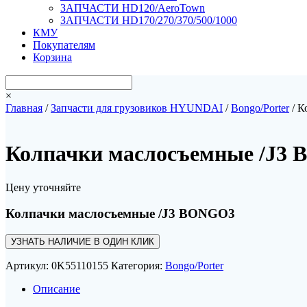
ЗАПЧАСТИ HD120/AeroTown
ЗАПЧАСТИ HD170/270/370/500/1000
КМУ
Покупателям
Корзина
×
Главная
/
Запчасти для грузовиков HYUNDAI
/
Bongo/Porter
/ К
Колпачки маслосъемные /J3
Цену уточняйте
Колпачки маслосъемные /J3 BONGO3
УЗНАТЬ НАЛИЧИЕ В ОДИН КЛИК
Артикул:
0K55110155
Категория:
Bongo/Porter
Описание