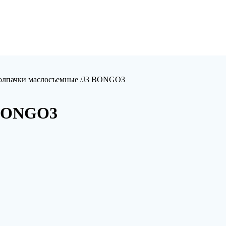
олпачки маслосъемные /J3 BONGO3
 BONGO3