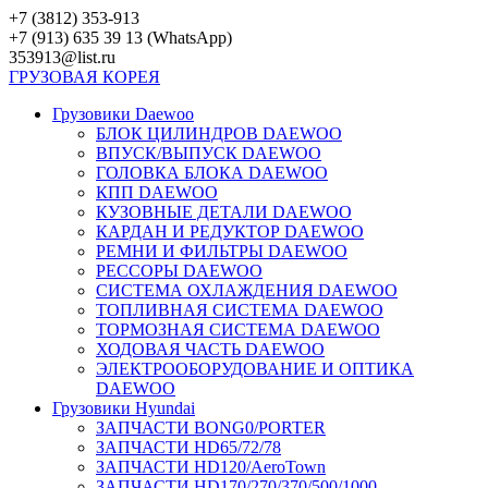
Перейти
+7 (3812) 353-913
к
+7 (913) 635 39 13 (WhatsApp)
контенту
353913@list.ru
ГРУЗОВАЯ
КОРЕЯ
Грузовики Daewoo
БЛОК ЦИЛИНДРОВ DAEWOO
ВПУСК/ВЫПУСК DAEWOO
ГОЛОВКА БЛОКА DAEWOO
КПП DAEWOO
КУЗОВНЫЕ ДЕТАЛИ DAEWOO
КАРДАН И РЕДУКТОР DAEWOO
РЕМНИ И ФИЛЬТРЫ DAEWOO
РЕССОРЫ DAEWOO
СИСТЕМА ОХЛАЖДЕНИЯ DAEWOO
ТОПЛИВНАЯ СИСТЕМА DAEWOO
ТОРМОЗНАЯ СИСТЕМА DAEWOO
ХОДОВАЯ ЧАСТЬ DAEWOO
ЭЛЕКТРООБОРУДОВАНИЕ И ОПТИКА
DAEWOO
Грузовики Hyundai
ЗАПЧАСТИ BONG0/PORTER
ЗАПЧАСТИ HD65/72/78
ЗАПЧАСТИ HD120/AeroTown
ЗАПЧАСТИ HD170/270/370/500/1000