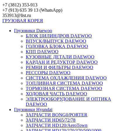
Перейти
+7 (3812) 353-913
к
+7 (913) 635 39 13 (WhatsApp)
контенту
353913@list.ru
ГРУЗОВАЯ
КОРЕЯ
Грузовики Daewoo
БЛОК ЦИЛИНДРОВ DAEWOO
ВПУСК/ВЫПУСК DAEWOO
ГОЛОВКА БЛОКА DAEWOO
КПП DAEWOO
КУЗОВНЫЕ ДЕТАЛИ DAEWOO
КАРДАН И РЕДУКТОР DAEWOO
РЕМНИ И ФИЛЬТРЫ DAEWOO
РЕССОРЫ DAEWOO
СИСТЕМА ОХЛАЖДЕНИЯ DAEWOO
ТОПЛИВНАЯ СИСТЕМА DAEWOO
ТОРМОЗНАЯ СИСТЕМА DAEWOO
ХОДОВАЯ ЧАСТЬ DAEWOO
ЭЛЕКТРООБОРУДОВАНИЕ И ОПТИКА
DAEWOO
Грузовики Hyundai
ЗАПЧАСТИ BONG0/PORTER
ЗАПЧАСТИ HD65/72/78
ЗАПЧАСТИ HD120/AeroTown
ЗАПЧАСТИ HD170/270/370/500/1000