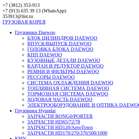
Перейти
+7 (3812) 353-913
к
+7 (913) 635 39 13 (WhatsApp)
контенту
353913@list.ru
ГРУЗОВАЯ
КОРЕЯ
Грузовики Daewoo
БЛОК ЦИЛИНДРОВ DAEWOO
ВПУСК/ВЫПУСК DAEWOO
ГОЛОВКА БЛОКА DAEWOO
КПП DAEWOO
КУЗОВНЫЕ ДЕТАЛИ DAEWOO
КАРДАН И РЕДУКТОР DAEWOO
РЕМНИ И ФИЛЬТРЫ DAEWOO
РЕССОРЫ DAEWOO
СИСТЕМА ОХЛАЖДЕНИЯ DAEWOO
ТОПЛИВНАЯ СИСТЕМА DAEWOO
ТОРМОЗНАЯ СИСТЕМА DAEWOO
ХОДОВАЯ ЧАСТЬ DAEWOO
ЭЛЕКТРООБОРУДОВАНИЕ И ОПТИКА DAEWO
Грузовики Hyundai
ЗАПЧАСТИ BONG0/PORTER
ЗАПЧАСТИ HD65/72/78
ЗАПЧАСТИ HD120/AeroTown
ЗАПЧАСТИ HD170/270/370/500/1000
КМУ