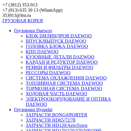
Перейти
+7 (3812) 353-913
к
+7 (913) 635 39 13 (WhatsApp)
контенту
353913@list.ru
ГРУЗОВАЯ
КОРЕЯ
Грузовики Daewoo
БЛОК ЦИЛИНДРОВ DAEWOO
ВПУСК/ВЫПУСК DAEWOO
ГОЛОВКА БЛОКА DAEWOO
КПП DAEWOO
КУЗОВНЫЕ ДЕТАЛИ DAEWOO
КАРДАН И РЕДУКТОР DAEWOO
РЕМНИ И ФИЛЬТРЫ DAEWOO
РЕССОРЫ DAEWOO
СИСТЕМА ОХЛАЖДЕНИЯ DAEWOO
ТОПЛИВНАЯ СИСТЕМА DAEWOO
ТОРМОЗНАЯ СИСТЕМА DAEWOO
ХОДОВАЯ ЧАСТЬ DAEWOO
ЭЛЕКТРООБОРУДОВАНИЕ И ОПТИКА
DAEWOO
Грузовики Hyundai
ЗАПЧАСТИ BONG0/PORTER
ЗАПЧАСТИ HD65/72/78
ЗАПЧАСТИ HD120/AeroTown
ЗАПЧАСТИ HD170/270/370/500/1000