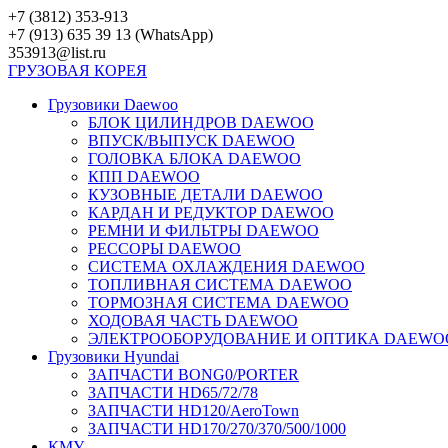
Перейти
+7 (3812) 353-913
к
+7 (913) 635 39 13 (WhatsApp)
контенту
353913@list.ru
ГРУЗОВАЯ
КОРЕЯ
Грузовики Daewoo
БЛОК ЦИЛИНДРОВ DAEWOO
ВПУСК/ВЫПУСК DAEWOO
ГОЛОВКА БЛОКА DAEWOO
КПП DAEWOO
КУЗОВНЫЕ ДЕТАЛИ DAEWOO
КАРДАН И РЕДУКТОР DAEWOO
РЕМНИ И ФИЛЬТРЫ DAEWOO
РЕССОРЫ DAEWOO
СИСТЕМА ОХЛАЖДЕНИЯ DAEWOO
ТОПЛИВНАЯ СИСТЕМА DAEWOO
ТОРМОЗНАЯ СИСТЕМА DAEWOO
ХОДОВАЯ ЧАСТЬ DAEWOO
ЭЛЕКТРООБОРУДОВАНИЕ И ОПТИКА DAEWO
Грузовики Hyundai
ЗАПЧАСТИ BONG0/PORTER
ЗАПЧАСТИ HD65/72/78
ЗАПЧАСТИ HD120/AeroTown
ЗАПЧАСТИ HD170/270/370/500/1000
КМУ