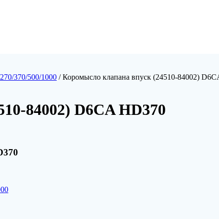
270/370/500/1000
/ Коромысло клапана впуск (24510-84002) D6
510-84002) D6CA HD370
D370
000