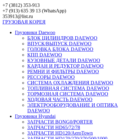
Перейти
+7 (3812) 353-913
к
+7 (913) 635 39 13 (WhatsApp)
контенту
353913@list.ru
ГРУЗОВАЯ
КОРЕЯ
Грузовики Daewoo
БЛОК ЦИЛИНДРОВ DAEWOO
ВПУСК/ВЫПУСК DAEWOO
ГОЛОВКА БЛОКА DAEWOO
КПП DAEWOO
КУЗОВНЫЕ ДЕТАЛИ DAEWOO
КАРДАН И РЕДУКТОР DAEWOO
РЕМНИ И ФИЛЬТРЫ DAEWOO
РЕССОРЫ DAEWOO
СИСТЕМА ОХЛАЖДЕНИЯ DAEWOO
ТОПЛИВНАЯ СИСТЕМА DAEWOO
ТОРМОЗНАЯ СИСТЕМА DAEWOO
ХОДОВАЯ ЧАСТЬ DAEWOO
ЭЛЕКТРООБОРУДОВАНИЕ И ОПТИКА
DAEWOO
Грузовики Hyundai
ЗАПЧАСТИ BONG0/PORTER
ЗАПЧАСТИ HD65/72/78
ЗАПЧАСТИ HD120/AeroTown
ЗАПЧАСТИ HD170/270/370/500/1000