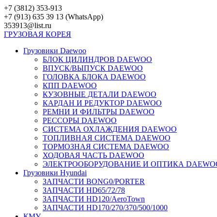
Перейти
+7 (3812) 353-913
к
+7 (913) 635 39 13 (WhatsApp)
контенту
353913@list.ru
ГРУЗОВАЯ
КОРЕЯ
Грузовики Daewoo
БЛОК ЦИЛИНДРОВ DAEWOO
ВПУСК/ВЫПУСК DAEWOO
ГОЛОВКА БЛОКА DAEWOO
КПП DAEWOO
КУЗОВНЫЕ ДЕТАЛИ DAEWOO
КАРДАН И РЕДУКТОР DAEWOO
РЕМНИ И ФИЛЬТРЫ DAEWOO
РЕССОРЫ DAEWOO
СИСТЕМА ОХЛАЖДЕНИЯ DAEWOO
ТОПЛИВНАЯ СИСТЕМА DAEWOO
ТОРМОЗНАЯ СИСТЕМА DAEWOO
ХОДОВАЯ ЧАСТЬ DAEWOO
ЭЛЕКТРООБОРУДОВАНИЕ И ОПТИКА DAEWO
Грузовики Hyundai
ЗАПЧАСТИ BONG0/PORTER
ЗАПЧАСТИ HD65/72/78
ЗАПЧАСТИ HD120/AeroTown
ЗАПЧАСТИ HD170/270/370/500/1000
КМУ