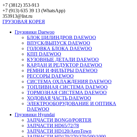
Перейти
+7 (3812) 353-913
к
+7 (913) 635 39 13 (WhatsApp)
контенту
353913@list.ru
ГРУЗОВАЯ
КОРЕЯ
Грузовики Daewoo
БЛОК ЦИЛИНДРОВ DAEWOO
ВПУСК/ВЫПУСК DAEWOO
ГОЛОВКА БЛОКА DAEWOO
КПП DAEWOO
КУЗОВНЫЕ ДЕТАЛИ DAEWOO
КАРДАН И РЕДУКТОР DAEWOO
РЕМНИ И ФИЛЬТРЫ DAEWOO
РЕССОРЫ DAEWOO
СИСТЕМА ОХЛАЖДЕНИЯ DAEWOO
ТОПЛИВНАЯ СИСТЕМА DAEWOO
ТОРМОЗНАЯ СИСТЕМА DAEWOO
ХОДОВАЯ ЧАСТЬ DAEWOO
ЭЛЕКТРООБОРУДОВАНИЕ И ОПТИКА
DAEWOO
Грузовики Hyundai
ЗАПЧАСТИ BONG0/PORTER
ЗАПЧАСТИ HD65/72/78
ЗАПЧАСТИ HD120/AeroTown
ЗАПЧАСТИ HD170/270/370/500/1000