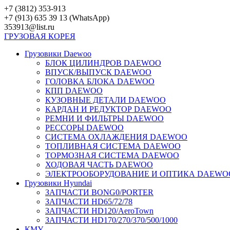
Перейти
+7 (3812) 353-913
к
+7 (913) 635 39 13 (WhatsApp)
контенту
353913@list.ru
ГРУЗОВАЯ
КОРЕЯ
Грузовики Daewoo
БЛОК ЦИЛИНДРОВ DAEWOO
ВПУСК/ВЫПУСК DAEWOO
ГОЛОВКА БЛОКА DAEWOO
КПП DAEWOO
КУЗОВНЫЕ ДЕТАЛИ DAEWOO
КАРДАН И РЕДУКТОР DAEWOO
РЕМНИ И ФИЛЬТРЫ DAEWOO
РЕССОРЫ DAEWOO
СИСТЕМА ОХЛАЖДЕНИЯ DAEWOO
ТОПЛИВНАЯ СИСТЕМА DAEWOO
ТОРМОЗНАЯ СИСТЕМА DAEWOO
ХОДОВАЯ ЧАСТЬ DAEWOO
ЭЛЕКТРООБОРУДОВАНИЕ И ОПТИКА DAEWO
Грузовики Hyundai
ЗАПЧАСТИ BONG0/PORTER
ЗАПЧАСТИ HD65/72/78
ЗАПЧАСТИ HD120/AeroTown
ЗАПЧАСТИ HD170/270/370/500/1000
КМУ