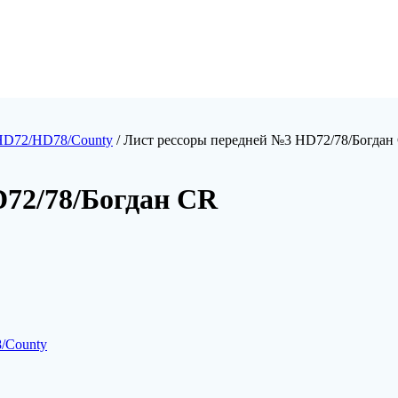
HD72/HD78/County
/ Лист рессоры передней №3 HD72/78/Богдан
D72/78/Богдан CR
/County