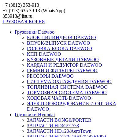
Перейти
+7 (3812) 353-913
к
+7 (913) 635 39 13 (WhatsApp)
контенту
353913@list.ru
ГРУЗОВАЯ
КОРЕЯ
Грузовики Daewoo
БЛОК ЦИЛИНДРОВ DAEWOO
ВПУСК/ВЫПУСК DAEWOO
ГОЛОВКА БЛОКА DAEWOO
КПП DAEWOO
КУЗОВНЫЕ ДЕТАЛИ DAEWOO
КАРДАН И РЕДУКТОР DAEWOO
РЕМНИ И ФИЛЬТРЫ DAEWOO
РЕССОРЫ DAEWOO
СИСТЕМА ОХЛАЖДЕНИЯ DAEWOO
ТОПЛИВНАЯ СИСТЕМА DAEWOO
ТОРМОЗНАЯ СИСТЕМА DAEWOO
ХОДОВАЯ ЧАСТЬ DAEWOO
ЭЛЕКТРООБОРУДОВАНИЕ И ОПТИКА
DAEWOO
Грузовики Hyundai
ЗАПЧАСТИ BONG0/PORTER
ЗАПЧАСТИ HD65/72/78
ЗАПЧАСТИ HD120/AeroTown
ЗАПЧАСТИ HD170/270/370/500/1000