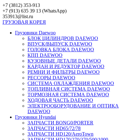
Перейти
+7 (3812) 353-913
к
+7 (913) 635 39 13 (WhatsApp)
контенту
353913@list.ru
ГРУЗОВАЯ
КОРЕЯ
Грузовики Daewoo
БЛОК ЦИЛИНДРОВ DAEWOO
ВПУСК/ВЫПУСК DAEWOO
ГОЛОВКА БЛОКА DAEWOO
КПП DAEWOO
КУЗОВНЫЕ ДЕТАЛИ DAEWOO
КАРДАН И РЕДУКТОР DAEWOO
РЕМНИ И ФИЛЬТРЫ DAEWOO
РЕССОРЫ DAEWOO
СИСТЕМА ОХЛАЖДЕНИЯ DAEWOO
ТОПЛИВНАЯ СИСТЕМА DAEWOO
ТОРМОЗНАЯ СИСТЕМА DAEWOO
ХОДОВАЯ ЧАСТЬ DAEWOO
ЭЛЕКТРООБОРУДОВАНИЕ И ОПТИКА
DAEWOO
Грузовики Hyundai
ЗАПЧАСТИ BONG0/PORTER
ЗАПЧАСТИ HD65/72/78
ЗАПЧАСТИ HD120/AeroTown
ЗАПЧАСТИ HD170/270/370/500/1000